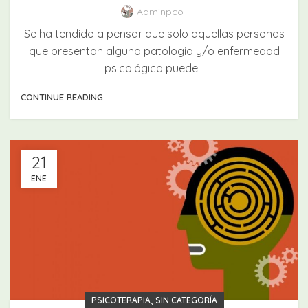
Adminpco
Se ha tendido a pensar que solo aquellas personas
que presentan alguna patología y/o enfermedad
psicológica puede...
CONTINUE READING
21
ENE
,
PSICOTERAPIA
SIN CATEGORÍA