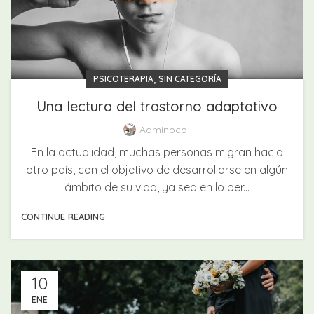
,
PSICOTERAPIA
SIN CATEGORÍA
Una lectura del trastorno adaptativo
Adminpco
En la actualidad, muchas personas migran hacia
otro país, con el objetivo de desarrollarse en algún
ámbito de su vida, ya sea en lo per...
CONTINUE READING
10
ENE